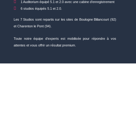
1 Auditorium équipé 5.1 et 2.0 avec une cabine d’enregistrement
6 studios équipés 5.1 et 2.0.
Les 7 Studios sont repartis sur les sites de Boulogne Billancourt (92)
et Charenton le Pont (94).
Toute notre équipe d’experts est mobilisée pour répondre à vos
attentes et vous offrir un résultat premium.