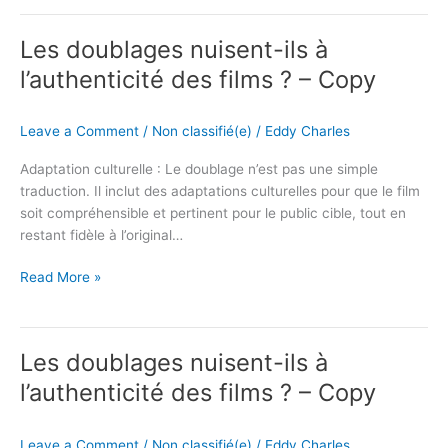
Les
Les doublages nuisent-ils à
doublages
nuisent-
l’authenticité des films ? – Copy
ils
à
Leave a Comment
/
Non classifié(e)
/
Eddy Charles
l’authenticité
des
Adaptation culturelle : Le doublage n’est pas une simple
films
traduction. Il inclut des adaptations culturelles pour que le film
?
soit compréhensible et pertinent pour le public cible, tout en
–
restant fidèle à l’original…
Copy
Read More »
Les
Les doublages nuisent-ils à
doublages
nuisent-
l’authenticité des films ? – Copy
ils
à
Leave a Comment
/
Non classifié(e)
/
Eddy Charles
l’authenticité